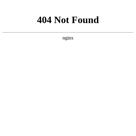
网站地图
0510-85958673
13961839365
分享到：
网站首页
关于我们
公司简介
企业文化
生产设备
产品展示
激光切割件
精密折弯件
精密结构件
压力容器
成品法兰
化工设备
锻件
新闻中心
工程案例
招贤纳士